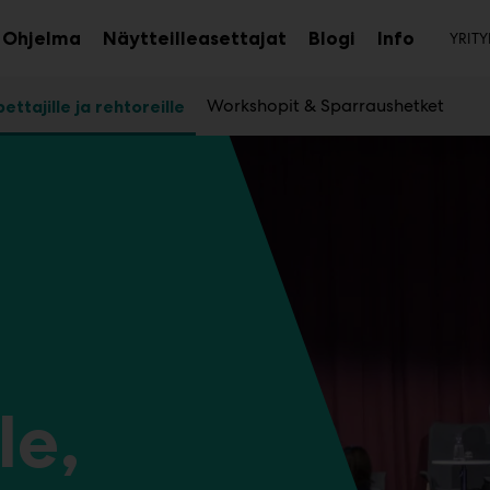
To
Ohjelma
Näytteilleasettajat
Blogi
Info
YRITY
aa
Avaa
Avaa
avalikko
alavalikko
alavalik
Workshopit & Sparraushetket
ettajille ja rehtoreille
le,