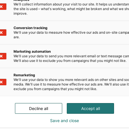
We'll collect information about your visit to our site. It helps us underst
the site is used – what's working, what might be broken and what we sh
improve.
Conversion tracking
We'll use your data to measure how effective our ads and on-site camp
are.
oa ja tukea omaan ohja
Marketing automation
We'll use your data to send you more relevant email or text message ca
udiasta laadukasta ohjelmaa. Vuoden 2025 ohjelma julk
We'll also use it to exclude you from campaigns that you might not like.
Remarketing
We'll use your data to show you more relevant ads on other sites and soc
media. We'll use it to measure how effective our ads are. We'll also use it
exclude you from campaigns that you might not like.
Decline all
Accept all
Save and close