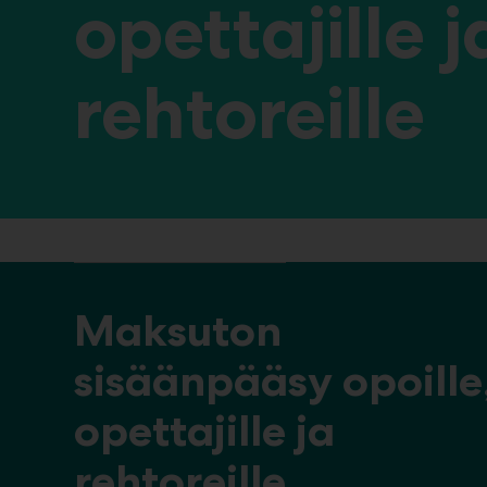
opettajille j
rehtoreille
Maksuton
sisäänpääsy
opoille
opettajille ja
rehtor
eille