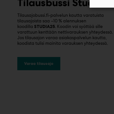
Tilausbussi Studiaa
Tilausajobussi.fi-palvelun kautta varatuista
tilausajoista saa –10 % alennuksen
koodilla
. Koodin voi syöttää sille
STUDIA25
varattuun kenttään nettivarauksen yhteydessä.
Jos tilausajon varaa asiakaspalvelun kautta,
koodista tulisi mainita varauksen yhteydessä.
Varaa tilausajo