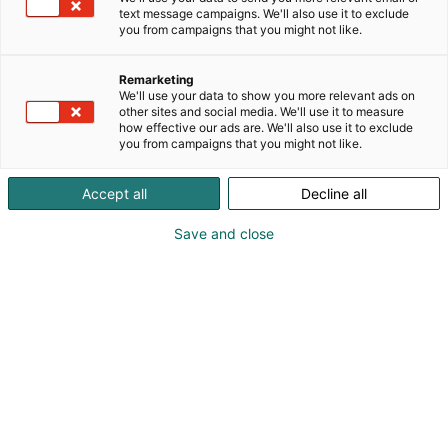
Vuotuinen osallistuminen Studia-
text message campaigns. We'll also use it to exclude
messuille, motiivit ja tavoitteet
you from campaigns that you might not like.
Suomen Lukiolaisten Liitto on toiminut Studia-
Remarketing
messujen pääyhteistyökumppanina jo useiden
We'll use your data to show you more relevant ads on
vuosien aikana. Haluamme olla mukana
other sites and social media. We'll use it to measure
how effective our ads are. We'll also use it to exclude
rakentamassa Suomen suurinta opiskelu- ja
you from campaigns that you might not like.
uratapahtumaa, jotta erityisesti kaikki nuoret –
mutta miksei myös aikuiset – saataisiin
Accept all
Decline all
innostumaan tulevaisuuden suunnittelusta.
Save and close
Tavoitteenamme on järjestää yhdessä
Messukeskuksen kanssa monipuolinen ja
kiinnostava tapahtuma, jonka avulla voidaan
lievittää nuorten epävarmuutta tulevaisuudesta ja
innostaa erilaisten mahdollisuuksien miettimiseen.
Erityisesti lukiolaiset ovat keskeisessä
käännekohdassa elämässään ja kaipaavat lisää
tietoa suunnitelmiensa tueksi. Erilaisten
puheenvuorojen, näytteilleasettajien ja muiden
kohtaamisten kautta pystymmekin yhdessä