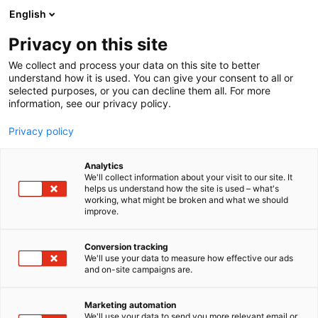
Siirry
English
sisältöön
Privacy on this site
We collect and process your data on this site to better
understand how it is used. You can give your consent to all or
selected purposes, or you can decline them all. For more
information, see our privacy policy.
Privacy policy
Analytics
We'll collect information about your visit to our site. It
helps us understand how the site is used – what's
working, what might be broken and what we should
improve.
Conversion tracking
We'll use your data to measure how effective our ads
and on-site campaigns are.
Marketing automation
We'll use your data to send you more relevant email or