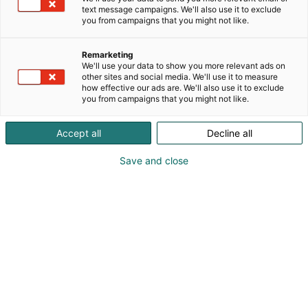
kohtaamaan hyvin tärkeää kohderyhmäämme, eli
text message campaigns. We'll also use it to exclude
nuoria ammatillisia opiskelijoita ja ammatillisesta
you from campaigns that you might not like.
koulutuksesta kiinnostuneita.
Remarketing
Millaisia tavoitteita te vuosittain
We'll use your data to show you more relevant ads on
other sites and social media. We'll use it to measure
asetatte osallistumiselle? Miten ne
how effective our ads are. We'll also use it to exclude
you from campaigns that you might not like.
ovat toteutuneet?
Asetamme tavoitteita juuri ammatillisten
Accept all
Decline all
opiskelijoiden kohtaamiseen sekä jäsenhankintaan.
Yleisesti tavoitteet ovat toteutuneet hyvin.
Save and close
Ammatillisten opiskelijoiden osallistuminen
tapahtumaan vaihtelee vuosittain.
Mikä tekee Studiasta ainutlaatuisen?
Studia on ainutlaatuinen, koska kohtaamme
tapahtumassa laajalti eri taustoista tulevia
ammatillisia opiskelijoita ja ammatillisesta
koulutuksesta kiinnostuneita.