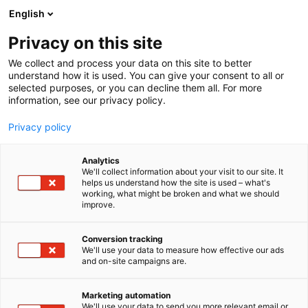
Siirry
English
sisältöön
Privacy on this site
We collect and process your data on this site to better
understand how it is used. You can give your consent to all or
selected purposes, or you can decline them all. For more
information, see our privacy policy.
Privacy policy
Analytics
We'll collect information about your visit to our site. It
helps us understand how the site is used – what's
working, what might be broken and what we should
improve.
Conversion tracking
Mikä saa teidät vuodesta toiseen
We'll use your data to measure how effective our ads
and on-site campaigns are.
palaamaan Studia-messuille?
Palaamme joka vuosi, koska pääsemme Studiassa
Marketing automation
We'll use your data to send you more relevant email or